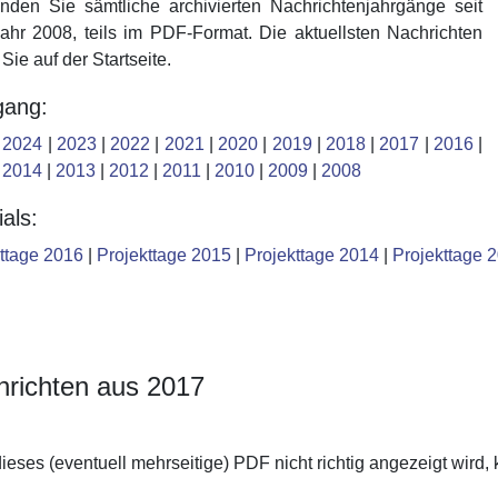
inden Sie sämtliche archivierten Nachrichtenjahrgänge seit
hr 2008, teils im PDF-Format. Die aktuellsten Nachrichten
 Sie auf der Startseite.
gang:
|
2024
|
2023
|
2022
|
2021
|
2020
|
2019
|
2018
|
2017
|
2016
|
|
2014
|
2013
|
2012
|
2011
|
2010
|
2009
|
2008
als:
ttage 2016
|
Projekttage 2015
|
Projekttage 2014
|
Projekttage 
richten aus 2017
dieses (eventuell mehrseitige) PDF nicht richtig angezeigt wird, 