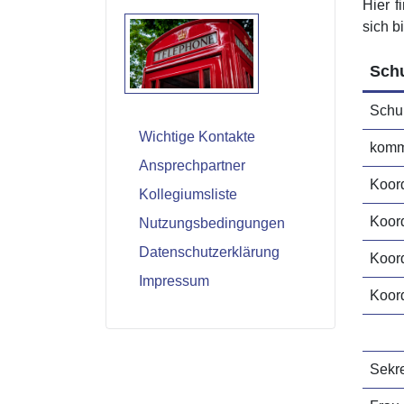
Hier 
sich b
Schu
Schul
Wichtige Kontakte
komm.
Ansprechpartner
Koord
Kollegiumsliste
Koord
Nutzungsbedingungen
Datenschutzerklärung
Koord
Impressum
Koord
Sekre