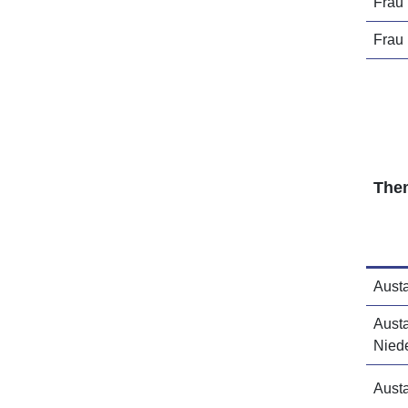
Frau
Frau 
The
Aust
Aust
Nied
Aust