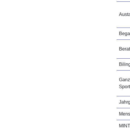
Aust
Bega
Bera
Bilin
Ganz
Sport
Jahr
Men
MINT