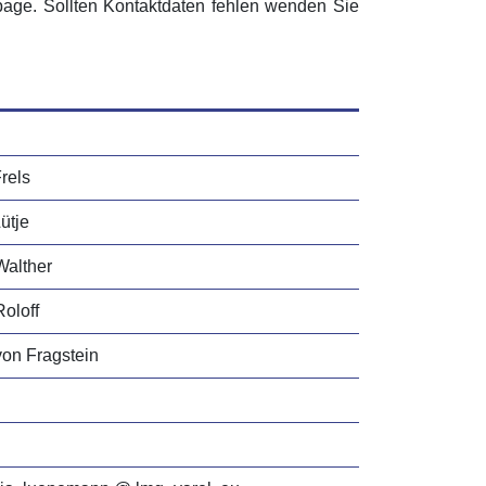
age. Sollten Kontaktdaten fehlen wenden Sie
rels
ütje
Walther
Roloff
von Fragstein