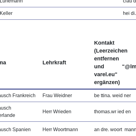
 Lünemann
clau 
Keller
hei di
Kontakt
(Leerzeichen
entfernen
ma
Lehrkraft
und "@lm
varel.eu"
ergänzen)
ausch Frankreich
Frau Weidner
be ttina. weid ner
ausch
Herr Wrieden
thomas.wr ied en
erlande
ausch Spanien
Herr Woortmann
an dre. woort man