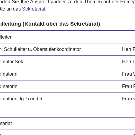
finden Sie Ihre Ansprechpartner zu den Themen auf der Homep
itte an das
Sekretariat
.
lleitung (Kontakt über das Sekretariat)
leiter
 Schulleiter u. Oberstufenkoordinator
Herr F
inator Sek I
Herr L
inatorin
Frau 
inatorin
Frau 
inatorin Jg. 5 und 6
Frau 
tariat