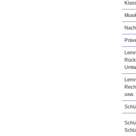
Klass
Musi
Nachh
Präv
Lernm
Rück
Umta
Lernm
Rech
usw.
Schül
Schül
Schü