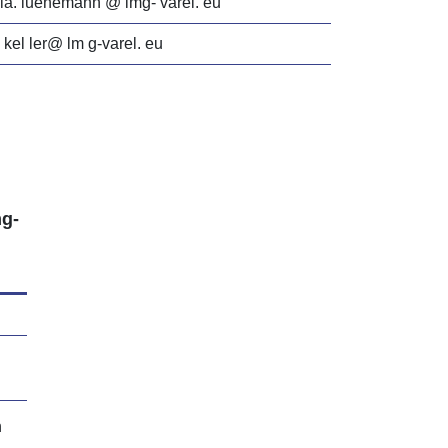
dia. luenemann @ lmg- varel. eu
. kel ler@ lm g-varel. eu
g-
n