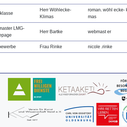
Herr Wöhlecke-
roman. wöhl ecke- k
tklasse
Klimas
mas
aster LMG-
Herr Bartke
webmast er
epage
bewerbe
Frau Rinke
nicole .rinke