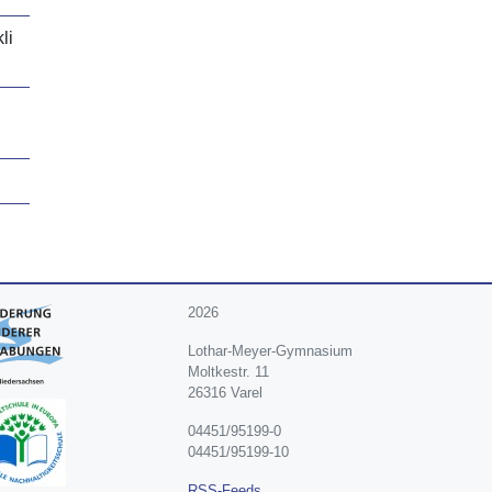
li
2026
Lothar-Meyer-Gymnasium
Moltkestr. 11
26316 Varel
04451/95199-0
04451/95199-10
RSS-Feeds