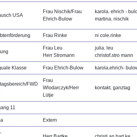
Frau Nischik/Frau
karola. ehrich - bu
ausch USA
Ehrich-Bulow
martina. nischik
btenförderung
Frau Rinke
ni cole.rinke
Frau Leu
julia. leu
tung
Herr Stromann
christof.stro mann
guale Klasse
Frau Ehrich-Bulow
karola.ehrich- bulo
Frau
tagsbereich/FWD
Wlodarczyk/Herr
kontakt. ganztag
Lütje
gang 11
sa
Extern
-
Herr Bartke
christi an.bart ke