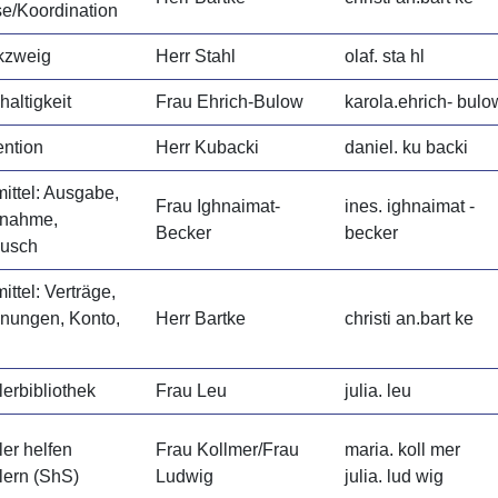
e/Koordination
kzweig
Herr Stahl
olaf. sta hl
altigkeit
Frau Ehrich-Bulow
karola.ehrich- bulo
ention
Herr Kubacki
daniel. ku backi
ittel: Ausgabe,
Frau Ighnaimat-
ines. ighnaimat -
nahme,
Becker
becker
usch
ittel: Verträge,
nungen, Konto,
Herr Bartke
christi an.bart ke
erbibliothek
Frau Leu
julia. leu
er helfen
Frau Kollmer/Frau
maria. koll mer
lern (ShS)
Ludwig
julia. lud wig