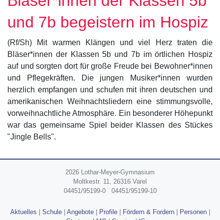
Bläser*innen der Klassen 5b
und 7b begeistern im Hospiz
(Rf/Sh) Mit warmen Klängen und viel Herz traten die
Bläser*innen der Klassen 5b und 7b im örtlichen Hospiz
auf und sorgten dort für große Freude bei Bewohner*innen
und Pflegekräften. Die jungen Musiker*innen wurden
herzlich empfangen und schufen mit ihren deutschen und
amerikanischen Weihnachtsliedern eine stimmungsvolle,
vorweihnachtliche Atmosphäre. Ein besonderer Höhepunkt
war das gemeinsame Spiel beider Klassen des Stückes
"Jingle Bells".
2026 Lothar-Meyer-Gymnasium
Moltkestr. 11, 26316 Varel
04451/95199-0
04451/95199-10
Aktuelles
|
Schule
|
Angebote
|
Profile
|
Fördern & Fordern
|
Personen
|