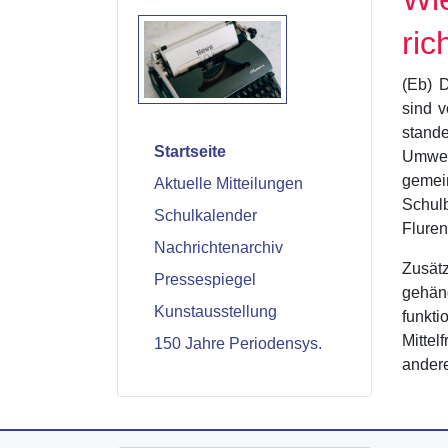
ric
(Eb) D
sind v
stand
Startseite
Umwel
gemei
Aktuelle Mitteilungen
Schul
Schulkalender
Fluren
Nachrichtenarchiv
Zusät
Pressespiegel
gehän
Kunstausstellung
funkt
Mittel
150 Jahre Periodensys.
andere