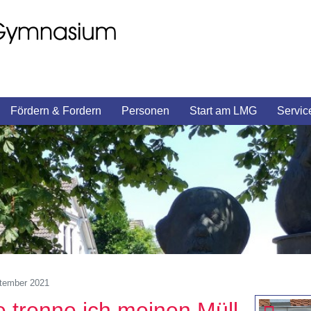
Fördern & Fordern
Personen
Start am LMG
Servic
tember 2021
 trenne ich meinen Müll